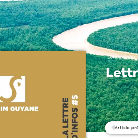
Lettre d'info
Lettr
Article p