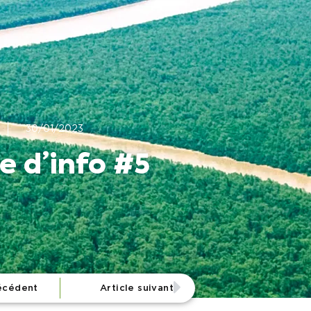
30/01/2023
e d’info #5
récédent
Article suivant